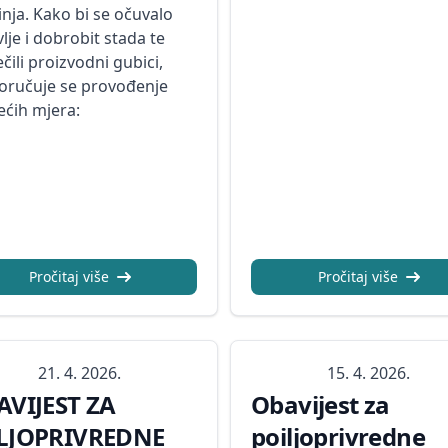
inja. Kako bi se očuvalo
lje i dobrobit stada te
ečili proizvodni gubici,
oručuje se provođenje
ećih mjera:
Pročitaj više
Pročitaj više
21. 4. 2026.
15. 4. 2026.
AVIJEST ZA
Obavijest za
LJOPRIVREDNE
poiljoprivredne