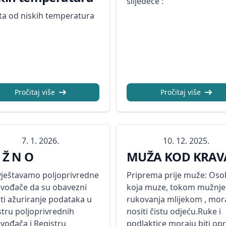
slijedeće :
ita od niskih temperatura
Pročitaj više
Pročitaj više
7. 1. 2026.
10. 12. 2025.
 Ž N O
MUŽA KOD KRAV
ještavamo poljoprivredne
Priprema prije muže: Oso
zvođače da su obavezni
koja muze, tokom mužnje 
iti ažuriranje podataka u
rukovanja mlijekom , mor
stru poljoprivrednih
nositi čistu odjeću.Ruke i
zvođača i Registru
podlaktice moraju biti op