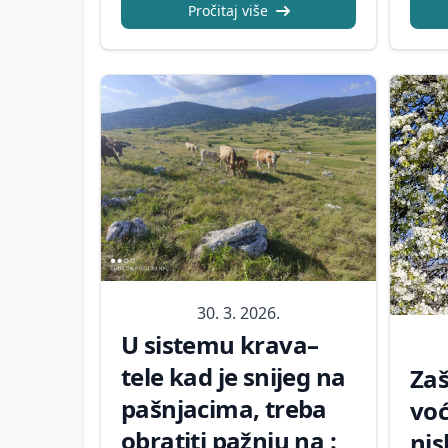
Pročitaj više
30. 3. 2026.
U sistemu krava–
tele kad je snijeg na
Zaš
pašnjacima, treba
voć
obratiti pažnju na :
nis