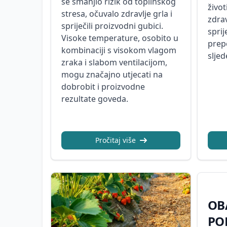
se smanjio rizik od toplinskog
život
stresa, očuvalo zdravlje grla i
zdrav
spriječili proizvodni gubici.
sprij
Visoke temperature, osobito u
prep
kombinaciji s visokom vlagom
sljed
zraka i slabom ventilacijom,
mogu značajno utjecati na
dobrobit i proizvodne
rezultate goveda.
Pročitaj više
OB
PO