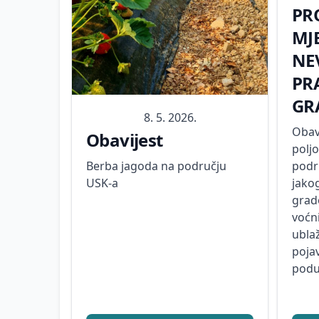
PR
MJ
NE
PR
GR
8. 5. 2026.
Obav
Obavijest
polj
Berba jagoda na području
podru
USK-a
jako
grad
voćn
ublaž
pojav
podu