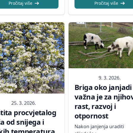
Pročitaj više
Pročitaj više
9. 3. 2026.
Briga oko janjadi
važna je za njiho
25. 3. 2026.
rast, razvoj i
tita procvjetalog
otpornost
a od snijega i
Nakon janjenja uraditi
kih temperatura