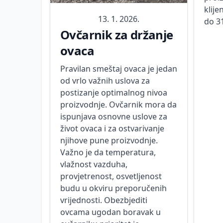
klije
13. 1. 2026.
do 3
Ovčarnik za držanje
ovaca
Pravilan smeštaj ovaca je jedan
od vrlo važnih uslova za
postizanje optimalnog nivoa
proizvodnje. Ovčarnik mora da
ispunjava osnovne uslove za
život ovaca i za ostvarivanje
njihove pune proizvodnje.
Važno je da temperatura,
vlažnost vazduha,
provjetrenost, osvetljenost
budu u okviru preporučenih
vrijednosti. Obezbjediti
ovcama ugodan boravak u