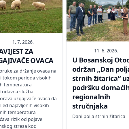
1. 7. 2026.
AVIJEST ZA
11. 6. 2026.
U Bosanskoj Otoc
GAJIVAČE OVACA
održan „Dan polj
oruke za držanje ovaca na
strnih žitarica“ u
ši tokom perioda visokih
nih temperatura
podršku domaćih
etodavna služba
regionalnih
orava uzgajivače ovaca da
stručnjaka
ljed najavljenih visokih
nih temperatura
Dani polja strnih žitarica
ćava rizik od pojave
inskog stresa kod