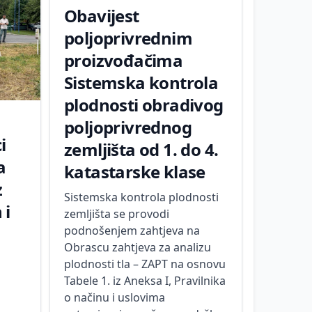
Obavijest
poljoprivrednim
proizvođačima
Sistemska kontrola
plodnosti obradivog
poljoprivrednog
i
zemljišta od 1. do 4.
a
katastarske klase
z
Sistemska kontrola plodnosti
 i
zemljišta se provodi
podnošenjem zahtjeva na
Obrascu zahtjeva za analizu
plodnosti tla – ZAPT na osnovu
Tabele 1. iz Aneksa I, Pravilnika
o načinu i uslovima