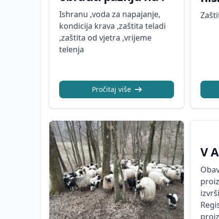
Ishranu ,voda za napajanje,
Zašt
kondicija krava ,zaštita teladi
,zaštita od vjetra ,vrijeme
telenja
Pročitaj više
V A
Obav
proi
izvrš
Regi
proi