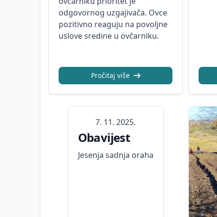
ovčarniku prioritet je
odgovornog uzgajivača. Ovce
pozitivno reaguju na povoljne
uslove sredine u ovčarniku.
Pročitaj više
7. 11. 2025.
Obavijest
Jesenja sadnja oraha