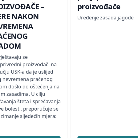
OIZVOĐAČE –
proizvođače
ERE NAKON
Uređenje zasada jagode
VREMENA
AĆENOG
ADOM
ještavaju se
oprivredni proizvođači na
čju USK-a da je uslijed
g nevremena praćenog
om došlo do oštećenja na
im zasadima. U cilju
avanja šteta i sprečavanja
e bolesti, preporučuje se
zimanje sljedećih mjera: