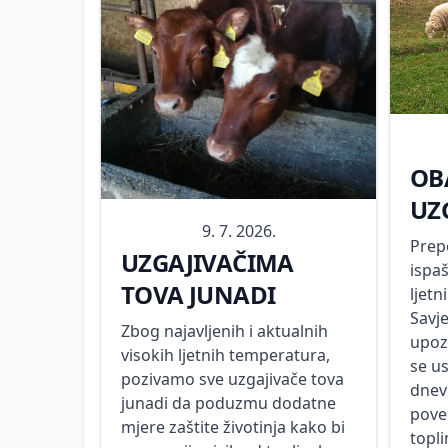
OB
UZ
9. 7. 2026.
Prep
UZGAJIVAČIMA
ispa
TOVA JUNADI
ljet
Savj
Zbog najavljenih i aktualnih
upoz
visokih ljetnih temperatura,
se us
pozivamo sve uzgajivače tova
dnev
junadi da poduzmu dodatne
pove
mjere zaštite životinja kako bi
topl