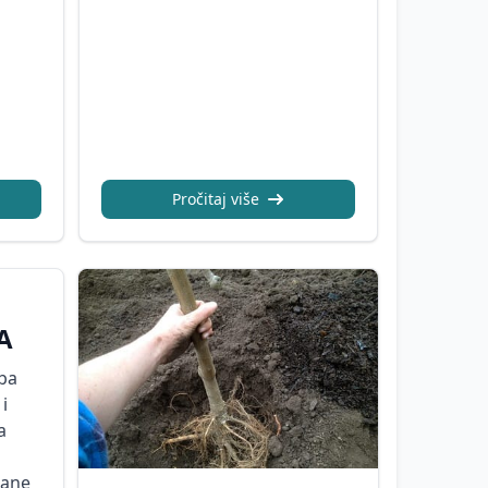
Pročitaj više
A
ba
i
a
rane