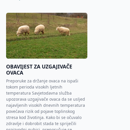
OBAVIJEST ZA UZGAJIVAČE
OVACA
Preporuke za držanje ovaca na ispaši
tokom perioda visokih ljetnih
temperatura Savjetodavna služba
upozorava uzgajivače ovaca da se usljed
najavljenih visokih dnevnih temperatura
povećava rizik od pojave toplinskog
stresa kod životinja. Kako bi se očuvalo
zdravlje i dobrobit stada te spriječili
proizvodni gubici, preporučuje se