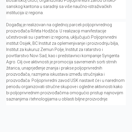
Bosanskoj Otoci, organizovao Poljoprivredni zavod Unsko-
sanskog kantona u saradnji sa više naučno-istraživačkih
institucija iz regiona.
Događaj je realizovan na oglednoj parceli poljoprivrednog
proizvođača Rifeta Hodžića.
U realizaciji manifestacije
učestvovali su i partneri iz regiona, uključujući Poljoprivredni
institut Osijek, BC Institut za oplemenjivanje i proizvodnju bilja,
Institut za kukuruz Zemun Polje, Institut za ratarstvo i
povrtlarstvo Novi Sad, kao i predstavnici kompanije Syngenta
Agro.
Cilj ove aktivnosti je promocija savremenih sorti strnih
žitarica, unaprjeđenje znanja i prakse poljoprivrednih
proizvođača, razmjena iskustava između stručnjaka i
proizvođača. Poljoprivredni zavod USK nastavit će i u narednom
periodu organizovati stručne skupove i ogledne aktivnosti kako
bi poljoprivrednim proizvođačima omogućio pristup najnovijim
saznanjima i tehnologijama u oblasti biljne proizvodnje.