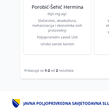
Porobić-Šehić Hermina
dipl.ing.agr.
Stočarstvo, akvakultura,
mehanizacija i ekonomika ovih
e
proizvodnji
Poljoprivredni zavod USK
Unsko-sanski kanton
Prikazuje se
1-2
od
2
rezultata
JAVNA POLJOPRIVREDNA SAVJETODAVNA SLUŽ