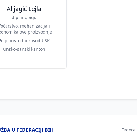
Alijagić Lejla
dipl.ing.agr.
Voćarstvo, mehanizacija i
konomika ove proizvodnje
Poljoprivredni zavod USK
Unsko-sanski kanton
BA U FEDERACIJI BIH
Federal