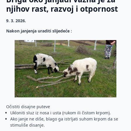
njihov rast, razvoj i otpornost
9. 3. 2026.
Nakon janjenja uraditi slijedeće :
Očistiti disajne puteve
Ukloniti sluz iz nosa i usta (rukom ili čistom krpom).
Ako janje ne diše, blago ga istrljati suhom krpom da se
stimuliše disanje.