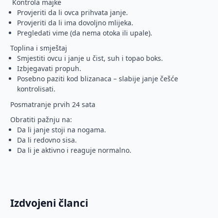
Kontrola majke
Provjeriti da li ovca prihvata janje.
Provjeriti da li ima dovoljno mlijeka.
Pregledati vime (da nema otoka ili upale).
Toplina i smještaj
Smjestiti ovcu i janje u čist, suh i topao boks.
Izbjegavati propuh.
Posebno paziti kod blizanaca – slabije janje češće
kontrolisati.
Posmatranje prvih 24 sata
Obratiti pažnju na:
Da li janje stoji na nogama.
Da li redovno sisa.
Da li je aktivno i reaguje normalno.
Izdvojeni članci