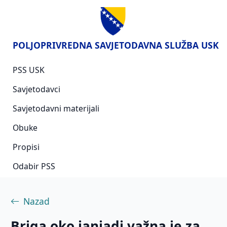
POLJOPRIVREDNA SAVJETODAVNA SLUŽBA USK
PSS USK
Savjetodavci
Savjetodavni materijali
Obuke
Propisi
Odabir PSS
Nazad
Briga oko janjadi važna je za