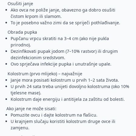
Osušiti janje
Ako ovca ne poliže janje, obavezno ga dobro osušiti
čistom krpom ili slamom.
To je posebno važno zimi da se spriječi pothlađivanje.
Obrada pupka
Pupčanu vrpcu skratiti na 3–4 cm (ako nije pukla
prirodno).
Dezinfikovati pupak jodom (7–10% rastvor) ili drugim
dezinfekcionim sredstvom.
Ovo sprječava infekcije pupka i unutrašnje upale.
Kolostrum (prvo mlijeko) – najvažnije
Janje mora posisati kolostrum u prvih 1–2 sata života.
U prvih 24 sata treba unijeti dovoljno kolostruma (oko 10%
tjelesne mase).
Kolostrum daje energiju i antitijela za zaštitu od bolesti.
Ako janje ne može sisati:
Pomuzite ovcu i dajte kolostrum na flašicu.
U krajnjem slučaju koristiti kolostrum druge ovce ili
zamjenu.