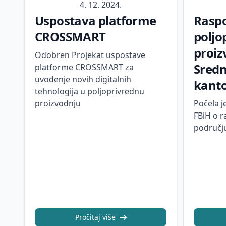
4. 12. 2024.
Uspostava platforme
Raspo
CROSSMART
poljo
proiz
Odobren Projekat uspostave
Sred
platforme CROSSMART za
uvođenje novih digitalnih
kant
tehnologija u poljoprivrednu
proizvodnju
Počela j
FBiH o r
područj
Pročitaj više