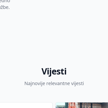
redno
užbe.
Vijesti
Najnovije relevantne vijesti