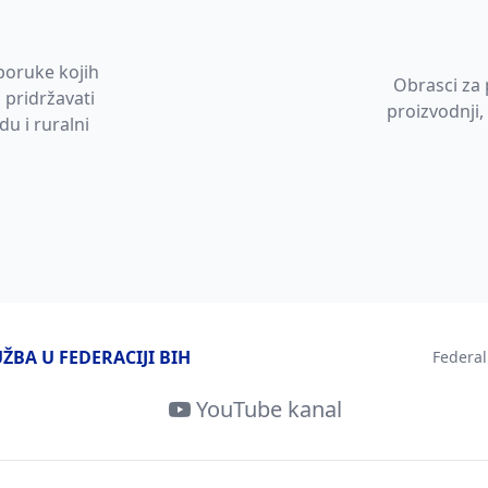
poruke kojih
Obrasci za 
 pridržavati
proizvodnji,
du i ruralni
BA U FEDERACIJI BIH
Federal
YouTube kanal