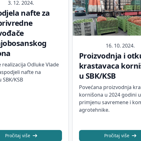
3. 12. 2024.
djela nafte za
privredne
vođače
njobosanskog
16. 10. 2024.
ona
Proizvodnja i ot
krastavaca korn
e realizacija Odluke Vlade
aspodjeli nafte na
u SBK/KSB
u SBK/KSB
Povećana proizvodnja kra
kornišona u 2024 godini 
primjenu savremene i ko
agrotehnike.
Pročitaj više
Pročitaj više