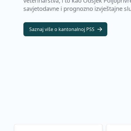
veterinarstva, i to kao Odsjek Poljopriv
savjetodavne i prognozno izvještajne sl
Saznaj više o kantonalnoj PSS