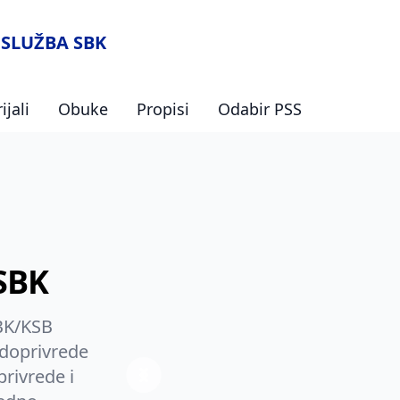
SLUŽBA SBK
jali
Obuke
Propisi
Odabir PSS
SBK
SBK/KSB
odoprivrede
privrede i