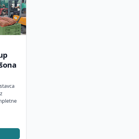
kup
išona
stavca
uz
mpletne