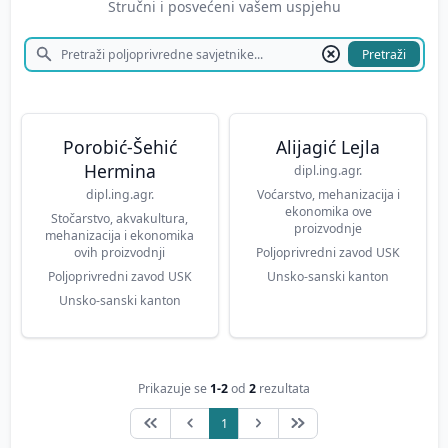
Stručni i posvećeni vašem uspjehu
Pretraži
Porobić-Šehić
Alijagić Lejla
Hermina
dipl.ing.agr.
dipl.ing.agr.
Voćarstvo, mehanizacija i
ekonomika ove
Stočarstvo, akvakultura,
proizvodnje
mehanizacija i ekonomika
ovih proizvodnji
Poljoprivredni zavod USK
Poljoprivredni zavod USK
Unsko-sanski kanton
Unsko-sanski kanton
Prikazuje se
1-2
od
2
rezultata
1