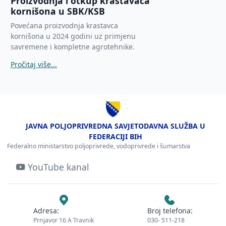
Proizvodnja i otkup krastavaca
kornišona u SBK/KSB
Povećana proizvodnja krastavca
kornišona u 2024 godini uz primjenu
savremene i kompletne agrotehnike.
Pročitaj više...
JAVNA POLJOPRIVREDNA SAVJETODAVNA SLUŽBA U
FEDERACIJI BIH
Federalno ministarstvo poljoprivrede, vodoprivrede i šumarstva
YouTube kanal
Adresa:
Broj telefona:
Prnjavor 16 A Travnik
030- 511-218