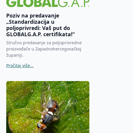
Poziv na predavanje
„Standardizacija u
poljoprivredi: Vaš put do
GLOBALG.A.P. certifikata!“
Stručno predavanje za poljoprivredne
proizvođače u Zapadnohercegovačkoj
županiji.
Pročitaj više...