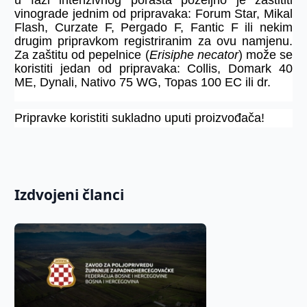
u fazi intenzivnog porasta poželjno je zaštititi
vinograde jednim od pripravaka: Forum Star, Mikal
Flash, Curzate F, Pergado F, Fantic F ili nekim
drugim pripravkom registriranim za ovu namjenu.
Za zaštitu od pepelnice (
Erisiphe necator
) može se
koristiti jedan od pripravaka: Collis, Domark 40
ME, Dynali, Nativo 75 WG, Topas 100 EC ili dr.
Pripravke koristiti sukladno uputi proizvođača!
Izdvojeni članci