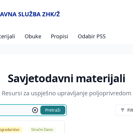
AVNA SLUŽBA ZHK/Ž
erijali
Obuke
Propisi
Odabir PSS
Savjetodavni materijali
Resursi za uspješno upravljanje poljoprivredom
Pretraži
Fil
ogradarstvo
Stručni članci