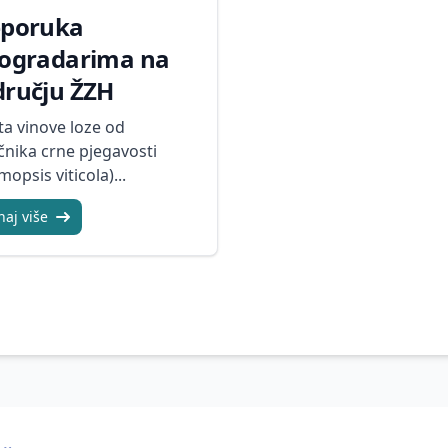
eporuka
nogradarima na
ručju ŽZH
ta vinove loze od
čnika crne pjegavosti
opsis viticola)...
naj više