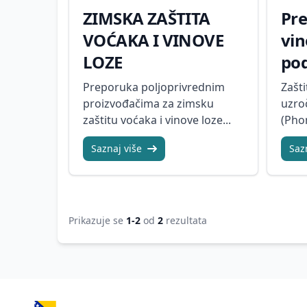
ZIMSKA ZAŠTITA
Pr
VOĆAKA I VINOVE
vi
LOZE
pod
Preporuka poljoprivrednim
Zašti
proizvođačima za zimsku
uzro
zaštitu voćaka i vinove loze...
(Phom
Saznaj više
Saz
Prikazuje se
1-2
od
2
rezultata