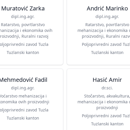
Muratović Zarka
Andrić Marinko
dipl.ing.agr.
dipl.ing.agr.
Ratarstvo, povrtlarstvo
Ratarstvo, povrtlarstvo
anizacija i ekonomika ovih
mehanizacija i ekonomika 
roizvodnji, Ruralni razvoj
proizvodnji, Ruralni razv
oljoprivredni zavod Tuzla
Poljoprivredni zavod Tuz
Tuzlanski kanton
Tuzlanski kanton
Mehmedović Fadil
Hasić Amir
dipl.ing.agr.
dr.sci.
Voćarstvo mehanizacija i
Stočarstvo, akvakultura
konomika ovih proizvodnji
mehanizacija i ekonomika 
proizvodnji
oljoprivredni zavod Tuzla
Poljoprivredni zavod Tuz
Tuzlanski kanton
Tuzlanski kanton