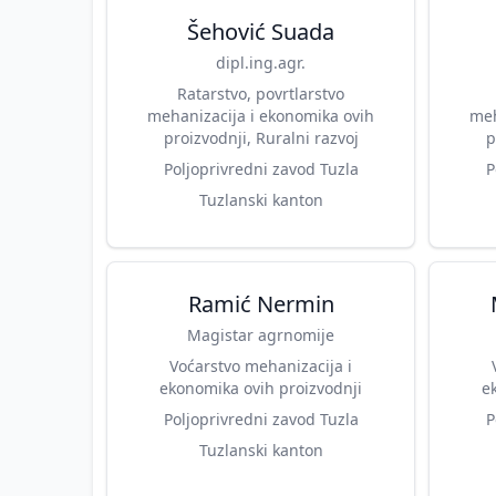
Šehović Suada
dipl.ing.agr.
Ratarstvo, povrtlarstvo
mehanizacija i ekonomika ovih
meh
proizvodnji, Ruralni razvoj
p
Poljoprivredni zavod Tuzla
P
Tuzlanski kanton
Ramić Nermin
Magistar agrnomije
Voćarstvo mehanizacija i
ekonomika ovih proizvodnji
e
Poljoprivredni zavod Tuzla
P
Tuzlanski kanton