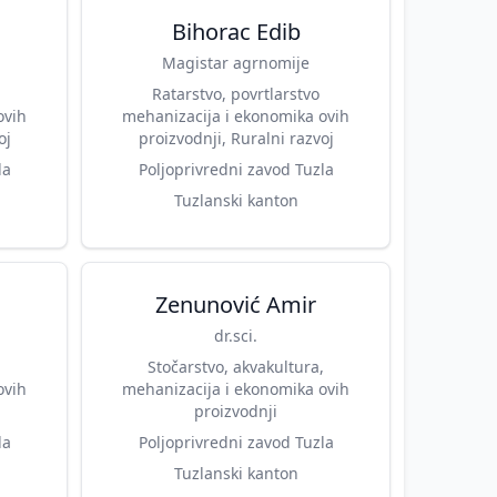
Bihorac Edib
Magistar agrnomije
Ratarstvo, povrtlarstvo
ovih
mehanizacija i ekonomika ovih
oj
proizvodnji, Ruralni razvoj
la
Poljoprivredni zavod Tuzla
Tuzlanski kanton
Zenunović Amir
dr.sci.
,
Stočarstvo, akvakultura,
ovih
mehanizacija i ekonomika ovih
proizvodnji
la
Poljoprivredni zavod Tuzla
Tuzlanski kanton