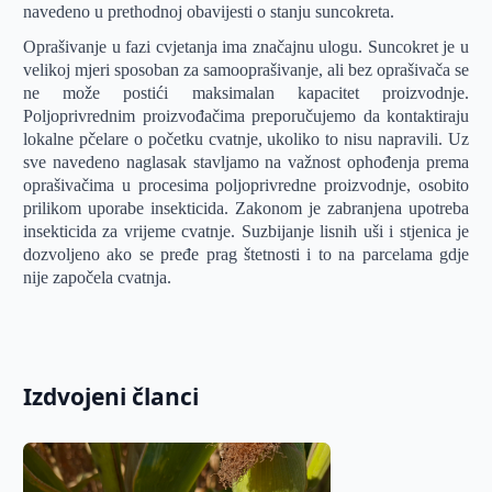
navedeno u prethodnoj obavijesti o stanju suncokreta.
Oprašivanje u fazi cvjetanja ima značajnu ulogu. Suncokret je u
velikoj mjeri sposoban za samooprašivanje, ali bez oprašivača se
ne može postići maksimalan kapacitet proizvodnje.
Poljoprivrednim proizvođačima preporučujemo da kontaktiraju
lokalne pčelare o početku cvatnje, ukoliko to nisu napravili. Uz
sve navedeno naglasak stavljamo na važnost ophođenja prema
oprašivačima u procesima poljoprivredne proizvodnje, osobito
prilikom uporabe insekticida. Zakonom je zabranjena upotreba
insekticida za vrijeme cvatnje. Suzbijanje lisnih uši i stjenica je
dozvoljeno ako se pređe prag štetnosti i to na parcelama gdje
nije započela cvatnja.
Izdvojeni članci