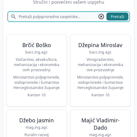
Stručni i posvećeni vašem uspjehu
Pretraži
Brčić Boško
Džepina Miroslav
bacc.ing.agr.
bacc.ing agr.
Stočarstvo, akvakultura,
Vinogradarstvo,
mehanizacija i ekonomika
mehanizacija i ekonomika
ovih proizvodnji
ove proizvodnje
Ministarstvo poljoprivrede,
Ministarstvo poljoprivrede,
vodoprivrede i šumarstva
vodoprivrede i šumarstva
Hercegbosanske županije
Hercegbosanske županije
Kanton 10
Kanton 10
Džebo Jasmin
Majić Vladimir-
Dado
mag.ing.agr.
Ruralni razvoj
mag.ing.agr.