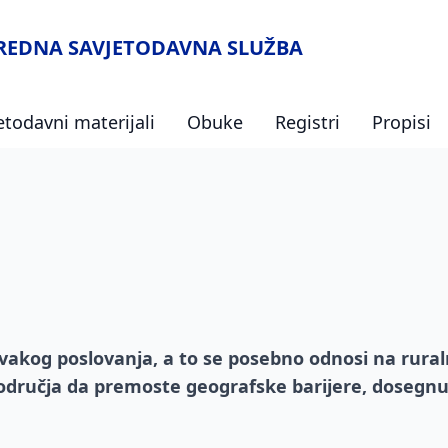
VREDNA SAVJETODAVNA SLUŽBA
etodavni materijali
Obuke
Registri
Propisi
svakog poslovanja, a to se posebno odnosi na rural
odručja da premoste geografske barijere, dosegnu