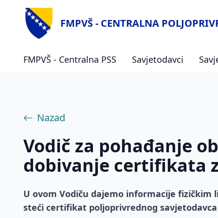
FMPVŠ - CENTRALNA POLJOPRI
FMPVŠ - Centralna PSS
Savjetodavci
Savj
Nazad
Vodič za pohađanje obu
dobivanje certifikata
U ovom Vodiču dajemo informacije fizičkim lic
steći certifikat poljoprivrednog savjetodav