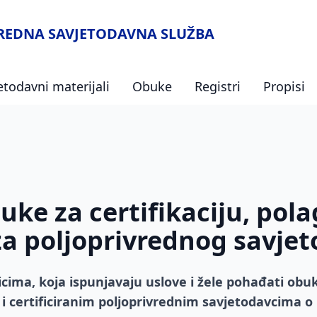
VREDNA SAVJETODAVNA SLUŽBA
etodavni materijali
Obuke
Registri
Propisi
ke za certifikaciju, pola
 za poljoprivrednog savje
ima, koja ispunjavaju uslove i žele pohađati obuku z
ca i certificiranim poljoprivrednim savjetodavcima