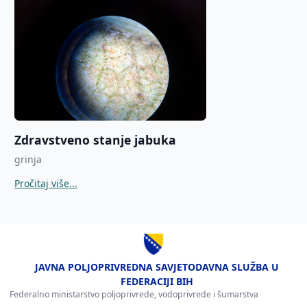
Zdravstveno stanje jabuka
grinja
Pročitaj više...
JAVNA POLJOPRIVREDNA SAVJETODAVNA SLUŽBA U
FEDERACIJI BIH
Federalno ministarstvo poljoprivrede, vodoprivrede i šumarstva