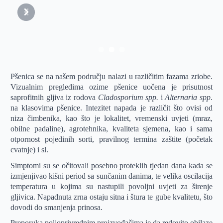
Prethodni
Sljedeći
Pšenica se na našem području nalazi u različitim fazama zriobe.
Vizualnim pregledima ozime pšenice uočena je prisutnost
saprofitnih gljiva iz rodova
Cladosporium spp.
i
Alternaria spp
.
na klasovima pšenice. Intezitet napada je različit što ovisi od
niza čimbenika, kao što je lokalitet, vremenski uvjeti (mraz,
obilne padaline), agrotehnika, kvaliteta sjemena, kao i sama
otpornost pojedinih sorti, pravilnog termina zaštite (početak
cvatnje) i sl.
Simptomi su se očitovali posebno proteklih tjedan dana kada se
izmjenjivao kišni period sa sunčanim danima, te velika oscilacija
temperatura u kojima su nastupili povoljni uvjeti za širenje
gljivica. Napadnuta zrna ostaju sitna i štura te gube kvalitetu, što
dovodi do smanjenja prinosa.
Preporuka poljoprivrednim proizvođačima je da redovito obilaze