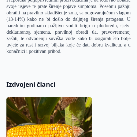
svoje usjeve te prate širenje pojave simptoma. Posebnu pažnju
obratiti na pravilno skladištenje zrna, sa odgovarajućom vlagom
(13-14%) kako ne bi došlo do daljnjeg širenja patogena. U
narednim godinama pažljivo voditi brigu o plodoredu, sjetvi
deklariranog sjemena, pravilnoj obradi tla, pravovremenoj
zaštiti, te odvođenju suviška vode kako bi osigurali što bolje
uvjete za rast i razvoj biljaka koje će dati dobru kvalitetu, a u
konačnici i pozitivan prihod.
Izdvojeni članci