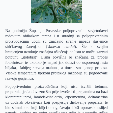
Na području Županije Posavske poljoprivredni savjetodavci
redovitim obilaskom terena i u suradnji sa poljoprivrednim
proizvođačima uočili su značajno širenje napada gusjenice
stričkovog šarenjaka (
Vanessa cardui
). Štetnik svojim
hranjenjem uzrokuje značajna oštećenja na listu te može izazvati
potpunu „golobrst“. Lisna površina je značajna za proces
fotosinteze, te ukoliko je napad jak dolazi do usporenog rasta
biljaka, slabijeg razvoja mahuna, a time i smanjenog prinosa.
Visoke temperature tijekom proteklog razdoblja su pogodovale
razvoju gusjenica.
Poljoprivrednim proizvođačima koji nisu izvršili tretman,
preporuka je da obvezno što prije izvrše isti preparatima na bazi
klorantraniliprol, lambda-cihalotrin, cipermetrina, deltametrina
uz dodatak okvašivača koji pospješuje djelovanje preparata, te
bio stimulatora koji biljci omogućavaju lakši oporavak uslijed
napada, osobito na onim površinama gdje je nastupilo sušno